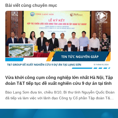
Bài viết cùng chuyên mục
Vừa khởi công cụm công nghiệp lớn nhất Hà Nội, Tập
đoàn T&T tiếp tục đề xuất nghiên cứu 9 dự án tại tỉnh
Lạng Sơn
Báo Lạng Sơn đưa tin, chiều 8/10, Bí thư tỉnh Nguyễn Quốc Đoàn
đã tiếp và làm việc với lãnh đạo Công ty Cổ phần Tập đoàn T&T.
Tại buổi làm việc, đại diện UBND tỉnh Lạng Sơn đã giới thiệu về
những tiềm năng, lợi thế, các mục tiêu phát triển của tỉnh trong
[...]