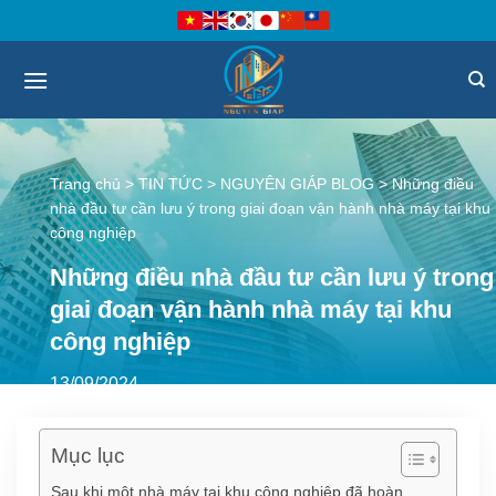
Bỏ
qua
nội
dung
Trang chủ
>
TIN TỨC
>
NGUYÊN GIÁP BLOG
>
Những điều
nhà đầu tư cần lưu ý trong giai đoạn vận hành nhà máy tại khu
công nghiệp
Những điều nhà đầu tư cần lưu ý trong
giai đoạn vận hành nhà máy tại khu
công nghiệp
13/09/2024
Mục lục
Sau khi một nhà máy tại khu công nghiệp đã hoàn