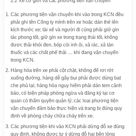
2.2 Xe cơ giới và các phương tiện vận chuyển
Các phương tiện vận chuyển khi vào trong KCN đều
phải ghi tên Công ty mình trên xe hoặc dán thẻ lên
kích thước xe; tài xế và người đi cùng phải giữ gìn
tác phong tốt, giữ gìn xe trong trạng thái tốt, không
được thải khói đen, bóp còi inh ỏi, xả rác, xả tàn
thuốc và các chất phế thải … khi đang vận chuyển
trong KCN.
Hàng hóa trên xe phải cột chặt, không để rơi rớt
xuống đường, hàng dễ gây bụi phải được dùng bạt
che phủ lại; hàng hóa nguy hiểm phải dán tem cảnh
báo, có biện pháp phòng ngừa và đăng ký tại cơ
quan có thẩm quyền quản lý; các loại phương tiện
vận chuyển đảm bảo thực hiện và trang bị đúng quy
định về phòng cháy chữa cháy trên xe.
Các phương tiện khi vào KCN phải dừng đỗ xe đúng
quy định, không được tự ý dừng đỗ hai bên lòng