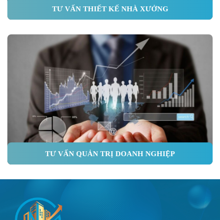
TƯ VẤN THIẾT KẾ NHÀ XƯỞNG
TƯ VẤN QUẢN TRỊ DOANH NGHIỆP