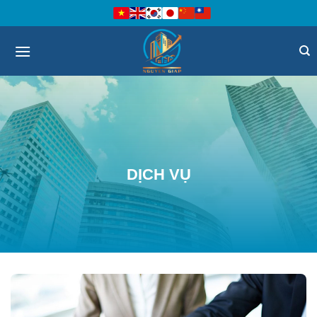
Bỏ
qua
nội
dung
DỊCH VỤ