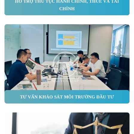
HỖ TRỢ THỦ TỤC HÀNH CHÍNH, THUẾ VÀ TÀI
CHÍNH
TƯ VẤN KHẢO SÁT MÔI TRƯỜNG ĐẦU TƯ