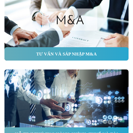
TƯ VẤN VÀ SÁP NHẬP M&A