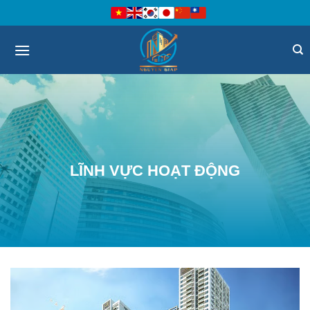
Bỏ
qua
nội
dung
LĨNH VỰC HOẠT ĐỘNG