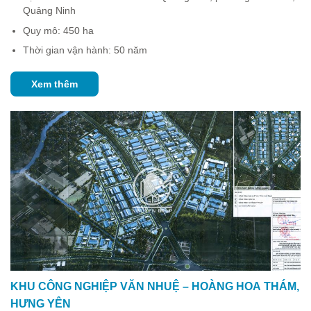
Quảng Ninh
Quy mô: 450 ha
Thời gian vận hành: 50 năm
Xem thêm
KHU CÔNG NGHIỆP VĂN NHUỆ – HOÀNG HOA THÁM,
HƯNG YÊN