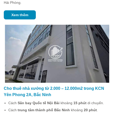
Hải Phòng.
Xem thêm
Cho thuê nhà xưởng từ 2.000 – 12.000m2 trong KCN
Yên Phong 2A, Bắc Ninh
Cách
Sân bay Quốc tế Nội Bài
khoảng
15 phút
di chuyển.
Cách
trung tâm thành phố Bắc Ninh
khoảng
20 phút
.