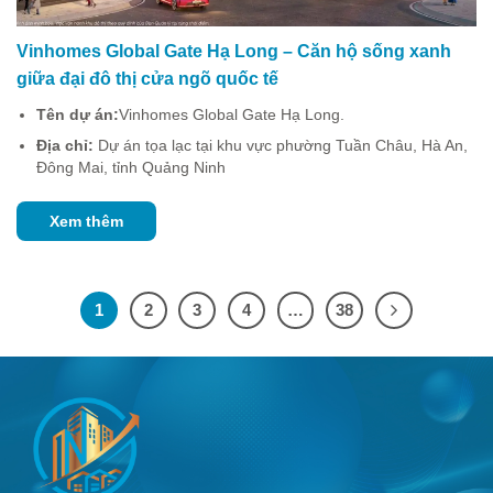
Vinhomes Global Gate Hạ Long – Căn hộ sống xanh
giữa đại đô thị cửa ngõ quốc tế
Tên dự án:
Vinhomes Global Gate Hạ Long.
Địa chỉ:
Dự án tọa lạc tại khu vực phường Tuần Châu, Hà An,
Đông Mai, tỉnh Quảng Ninh
Xem thêm
1
2
3
4
…
38