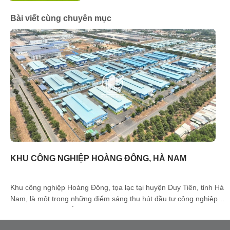
Bài viết cùng chuyên mục
KHU CÔNG NGHIỆP HOÀNG ĐÔNG, HÀ NAM
Khu công nghiệp Hoàng Đông, tọa lạc tại huyện Duy Tiên, tỉnh Hà
Nam, là một trong những điểm sáng thu hút đầu tư công nghiệp
tại khu vực Đồng bằng sông Hồng. Với vị trí chiến lược gần Thủ
đô Hà Nội, hạ tầng hoàn thiện và chính sách hỗ trợ tích cực, nơi