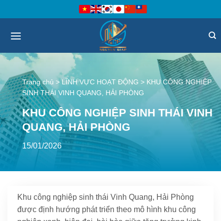
Bỏ
qua
nội
dung
Trang chủ
>
LĨNH VỰC HOẠT ĐỘNG
>
KHU CÔNG NGHIỆP
SINH THÁI VINH QUANG, HẢI PHÒNG
KHU CÔNG NGHIỆP SINH THÁI VINH
QUANG, HẢI PHÒNG
15/01/2026
Khu công nghiệp sinh thái Vinh Quang, Hải Phòng
được định hướng phát triển theo mô hình khu công