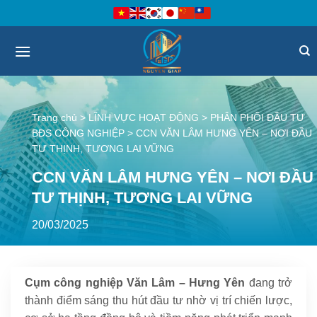
Bỏ
qua
nội
dung
Trang chủ
>
LĨNH VỰC HOẠT ĐỘNG
>
PHÂN PHỐI ĐẦU TƯ
BĐS CÔNG NGHIỆP
>
CCN VĂN LÂM HƯNG YÊN – NƠI ĐẦU
TƯ THỊNH, TƯƠNG LAI VỮNG
CCN VĂN LÂM HƯNG YÊN – NƠI ĐẦU
TƯ THỊNH, TƯƠNG LAI VỮNG
20/03/2025
Cụm công nghiệp Văn Lâm – Hưng Yên
đang trở
thành điểm sáng thu hút đầu tư nhờ vị trí chiến lược,