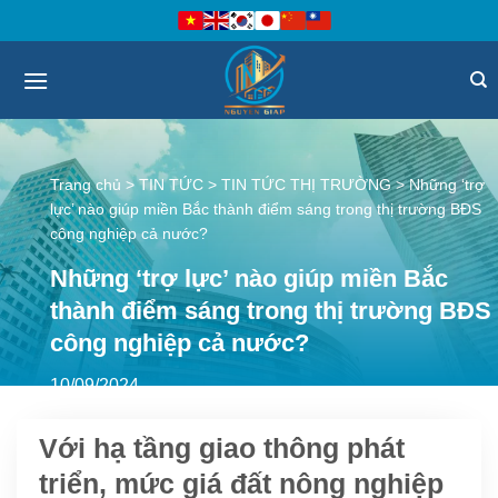
Bỏ
qua
nội
dung
Trang chủ
>
TIN TỨC
>
TIN TỨC THỊ TRƯỜNG
>
Những ‘trợ
lực’ nào giúp miền Bắc thành điểm sáng trong thị trường BĐS
công nghiệp cả nước?
Những ‘trợ lực’ nào giúp miền Bắc
thành điểm sáng trong thị trường BĐS
công nghiệp cả nước?
10/09/2024
Với hạ tầng giao thông phát
triển, mức giá đất nông nghiệp