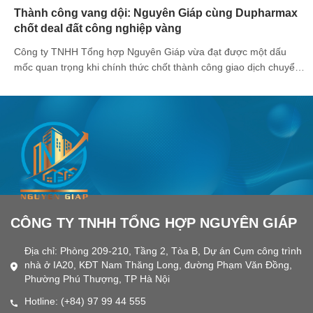
Thành công vang dội: Nguyên Giáp cùng Dupharmax
chốt deal đất công nghiệp vàng
Công ty TNHH Tổng hợp Nguyên Giáp vừa đạt được một dấu
mốc quan trọng khi chính thức chốt thành công giao dịch chuyển
nhượng đất công nghiệp tại Khu công nghiệp Lê Hồ cho Công ty
TNHH Dược phẩm Dupharmax. Với thương vụ này, Dupharmax
sẽ sở hữu một diện tích đất phù hợp [...]
CÔNG TY TNHH TỔNG HỢP NGUYÊN GIÁP
Địa chỉ: Phòng 209-210, Tầng 2, Tòa B, Dự án Cụm công trình
nhà ở IA20, KĐT Nam Thăng Long, đường Phạm Văn Đồng,
Phường Phú Thượng, TP Hà Nội
Hotline: (+84) 97 99 44 555