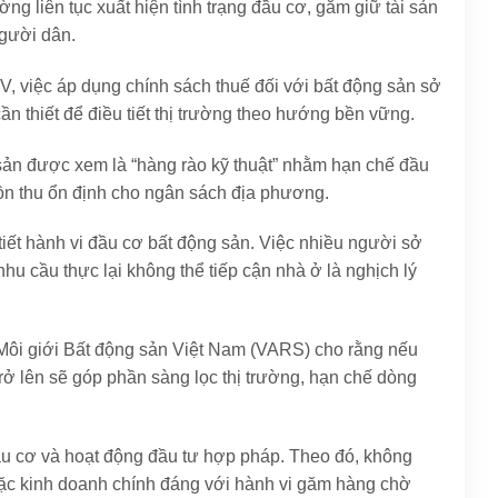
ờng liên tục xuất hiện tình trạng đầu cơ, găm giữ tài sản
người dân.
 việc áp dụng chính sách thuế đối với bất động sản sở
n thiết để điều tiết thị trường theo hướng bền vững.
i sản được xem là “hàng rào kỹ thuật” nhằm hạn chế đầu
uồn thu ổn định cho ngân sách địa phương.
tiết hành vi đầu cơ bất động sản. Việc nhiều người sở
u cầu thực lại không thể tiếp cận nhà ở là nghịch lý
Môi giới Bất động sản Việt Nam (VARS) cho rằng nếu
trở lên sẽ góp phần sàng lọc thị trường, hạn chế dòng
đầu cơ và hoạt động đầu tư hợp pháp. Theo đó, không
ặc kinh doanh chính đáng với hành vi găm hàng chờ