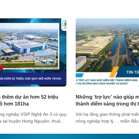
 thêm dự án hơn 52 triệu
Những ‘trợ lực’ nào giúp 
ô hơn 181ha
thành điểm sáng trong thị
công nghiệp cả nước?
ng nghiệp VSIP Nghệ An 3 có quy
Với hạ tầng giao thông phát triể
 tại huyện Hưng Nguyên, thuộc
nông nghiệp hợp lý…, miền Bắc
Đông Nam… Bí thư Tỉnh ủy Nghệ
điểm sáng nhất trong bức tranh 
c Trung vừa trao quyết định
trường BĐS công nghiệp trên cả