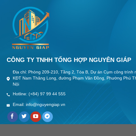
Ninh trở thành thành phố trực thuộc Trung
chấp thuận c
ương. Trong đó tập trung vào nội dung như:
nghiệp VSIP 
[...]
[...]
CÔNG TY TNHH TỔNG HỢP NGUYÊN GIÁP
Địa chỉ: Phòng 209-210, Tầng 2, Tòa B, Dự án Cụm công trình 
KĐT Nam Thăng Long, đường Phạm Văn Đồng, Phường Phú T
Nội
Hotline: (+84) 97 99 44 555
Email: info@nguyengiap.vn