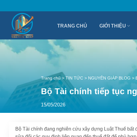
Bỏ
qua
nội
TRANG CHỦ
GIỚI THIỆU
dung
Trang chủ
>
TIN TỨC
>
NGUYÊN GIÁP BLOG
>
Bộ Tài chính tiếp tục 
15/05/2026
Bộ Tài chính đang nghiên cứu xây dựng Luật Thuế bất đ
sửa đổi các quy định liên quan đến thuế đất để phù hợp 