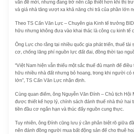
vấn đề mới, nhưng đang trở nên cấp thiết hơn khi thị trư
và giá nhà tăng vượt xa khả năng chi trả của phần lớn 
Theo TS Cấn Văn Lực – Chuyên gia Kinh tế trưởng BIDV,
hữu nhưng không đưa vào khai thác là công cụ kinh tế cầ
Ông Lực cho rằng tại nhiều quốc gia phát triển, thuế tà
cơ, chống lãng phí nguồn lực đất đai, đồng thời tạo ng
“Việt Nam hiện vẫn thiếu một sắc thuế đủ mạnh để điều 
hữu nhiều nhà đất nhưng bỏ hoang, trong khi người có nh
lớn”, TS Cấn Văn Lực nhận định.
Cùng quan điểm, ông Nguyễn Văn Đính – Chủ tịch Hội 
được thiết kế hợp lý, chính sách đánh thuế nhà thứ hai 
tiền đầu cơ ngắn hạn và thúc đẩy nguồn cung thực.
Tuy nhiên, ông Đính cũng lưu ý cần phân biệt rõ giữa 
nên đánh đồng người mua bất động sản để cho thuê ho