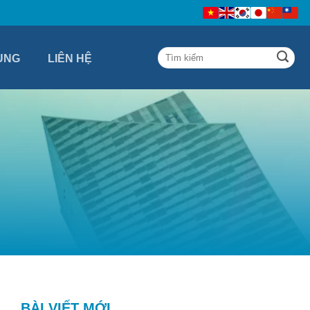
ỤNG
LIÊN HỆ
BÀI VIẾT MỚI