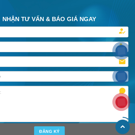
g bất động sản
sản…, Theo ông Phạm Hồng Trường, Chuyên
ện đang chứng
viên phân tích bất động sản, xây dựng, Công
[...]
NHẬN TƯ VẤN & BÁO GIÁ NGAY