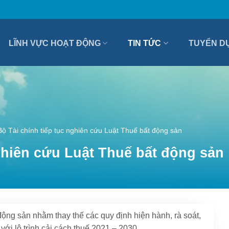
LĨNH VỰC HOẠT ĐỘNG
TIN TỨC
TUYỂN D
Bộ Tài chính tiếp tục nghiên cứu Luật Thuế bất động sản
nghiên cứu Luật Thuế bất động sản
ộng sản nhằm thay thế các quy định hiện hành, rà soát,
với lộ trình cải cách thuế 2021 – 2030