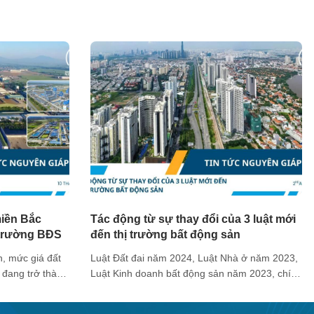
miền Bắc
Tác động từ sự thay đổi của 3 luật mới
 trường BĐS
đến thị trường bất động sản
n, mức giá đất
Luật Đất đai năm 2024, Luật Nhà ở năm 2023,
 đang trở thành
Luật Kinh doanh bất động sản năm 2023, chính
chung của thị
thức có hiệu lực từ ngày 1/8 được đánh giá là
 nước. “Thỏi
có tác động mạnh đến thị trường bất động