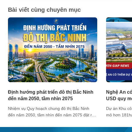
Bài viết cùng chuyên mục
Định hướng phát triển đô thị Bắc Ninh
Nghệ An có
đến năm 2050, tầm nhìn 2075
USD quy m
Nhiệm vụ Quy hoạch chung đô thị Bắc Ninh
Dự án Khu cô
đến năm 2050, tầm nhìn đến năm 2075 đặt ra
mô hơn 181ha
nhiều nội dung nghiên cứu và định hướng phát
Khu kinh tế 
triển nhằm cụ thể hóa mục tiêu xây dựng Bắc
An Nguyễn Đứ