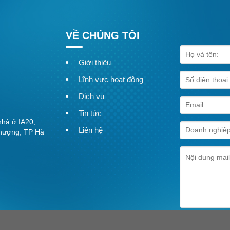
hủ trương đầu tư dự án Khu công
nam châm” hút đầu tư Thị trườn
Nghệ An 3 cho lãnh đạo Tập đoàn
(BĐS) công nghiệp Việt Nam hi
kiến [...]
VỀ CHÚNG TÔI
Giới thiệu
Lĩnh vực hoạt động
Dịch vụ
Tin tức
nhà ở IA20,
Liên hệ
hượng, TP Hà