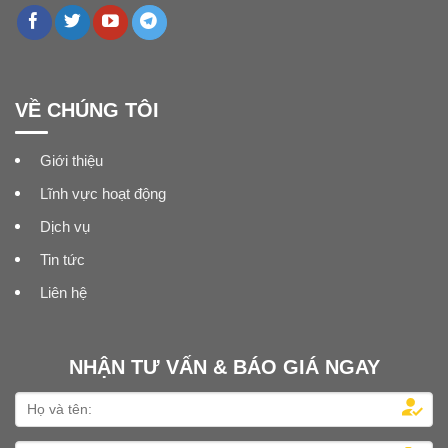
VỀ CHÚNG TÔI
Giới thiệu
Lĩnh vực hoạt động
Dịch vụ
Tin tức
Liên hệ
NHẬN TƯ VẤN & BÁO GIÁ NGAY