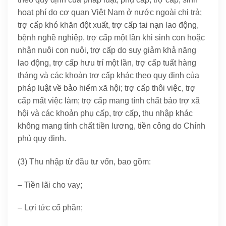
hoạt phí do cơ quan Việt Nam ở nước ngoài chi trả;
trợ cấp khó khăn đột xuất, trợ cấp tai nạn lao động,
bệnh nghề nghiệp, trợ cấp một lần khi sinh con hoặc
nhận nuôi con nuôi, trợ cấp do suy giảm khả năng
lao động, trợ cấp hưu trí một lần, trợ cấp tuất hàng
tháng và các khoản trợ cấp khác theo quy định của
pháp luật về bảo hiểm xã hội; trợ cấp thôi việc, trợ
cấp mất việc làm; trợ cấp mang tính chất bảo trợ xã
hội và các khoản phụ cấp, trợ cấp, thu nhập khác
không mang tính chất tiền lương, tiền công do Chính
phủ quy định.
(3) Thu nhập từ đầu tư vốn, bao gồm:
– Tiền lãi cho vay;
– Lợi tức cổ phần;