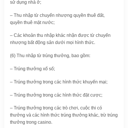
sử dụng nhà ở;
– Thu nhập từ chuyển nhượng quyền thuê đất,
quyền thuê mặt nước;
– Các khoản thu nhập khác nhận được từ chuyển
nhượng bất động sản dưới mọi hình thức.
(6) Thu nhập từ trúng thưởng, bao gồm:
– Trúng thưởng xổ số;
– Trúng thưởng trong các hình thức khuyến mại;
– Trúng thưởng trong các hình thức đặt cược;
– Trúng thưởng trong các trò chơi, cuộc thi có
thưởng và các hình thức trúng thưởng khác, trừ trúng
thưởng trong casino.