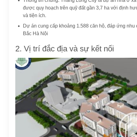
Thông tin chung: Thăng Long City là dự án nhà ở xã
được quy hoạch trên quỹ đất gần 3,7 ha với định hư
và tiện ích.
Dự án cung cấp khoảng 1.588 căn hộ, đáp ứng nhu 
Bắc Hà Nội
2. Vị trí đắc địa và sự kết nối