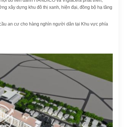
 hội do liên danh HANDICO và Viglacera phát triển,
ớng xây dựng khu đô thị xanh, hiện đại, đồng bộ hạ tầng
cầu an cư cho hàng nghìn người dân tại Khu vực phía