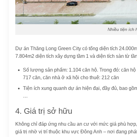
Nhiều tiện ích 
Dự án Thăng Long Green City có tổng diện tích 24.000
7.804m2 diện tích xây dựng tầm 1 và diện tích sàn từ t
Số lượng sản phẩm: 1.104 căn hộ. Trong đó: căn hộ 
717 căn, căn nhà ở xã hội cho thuê: 212 căn
Tiện ích xung quanh dự án hiện đại, đầy đủ, bao gồm:
…
4. Giá trị sở hữu
Không chỉ đáp ứng nhu cầu an cư với mức giá phù hợp,
giá trị nhờ vị trí thuộc khu vực Đông Anh – nơi đang phá