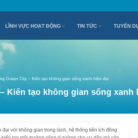
LĨNH VỰC HOẠT ĐỘNG
TIN TỨC
TUYỂN D
g Green City – Kiến tạo không gian sống xanh hiện đại
– Kiến tạo không gian sống xanh 
ại với không gian trong lành, hệ thống tiện ích đồng
hỉ kiến tạo môi trường sống lý tưởng cho cư dân mà còn