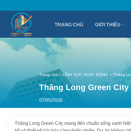
Bỏ
qua
nội
TRANG CHỦ
GIỚI THIỆU
dung
Trang chủ
>
LĨNH VỰC HOẠT ĐỘNG
>
Thăng Lon
Thăng Long Green City 
07/05/2026
Thăng Long Green City mang đến chuẩn sống xanh hiện đ
bộ và thiết kế hài hòa cùng thiên nhiên. Dự án không c