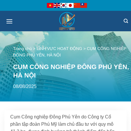
Bỏ
qua
nội
dung
Trang chủ
>
LĨNH VỰC HOẠT ĐỘNG
>
CỤM CÔNG NGHIỆP
ĐÔNG PHÚ YÊN, HÀ NỘI
CỤM CÔNG NGHIỆP ĐÔNG PHÚ YÊN,
HÀ NỘI
08/08/2025
Cụm Công nghiệp Đông Phú Yên do Công ty Cổ
phần tập đoàn Phú Mỹ làm chủ đầu tư với quy mô