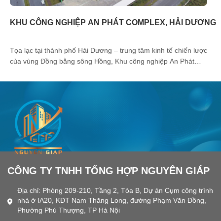
KHU CÔNG NGHIỆP AN PHÁT COMPLEX, HẢI DƯƠNG
Tọa lạc tại thành phố Hải Dương – trung tâm kinh tế chiến lược
của vùng Đồng bằng sông Hồng, Khu công nghiệp An Phát
Complex sở hữu vị trí thuận lợi, hạ tầng hiện đại cùng định hướng
phát triển bền vững.
CÔNG TY TNHH TỔNG HỢP NGUYÊN GIÁP
Địa chỉ: Phòng 209-210, Tầng 2, Tòa B, Dự án Cụm công trình
nhà ở IA20, KĐT Nam Thăng Long, đường Phạm Văn Đồng,
Phường Phú Thượng, TP Hà Nội