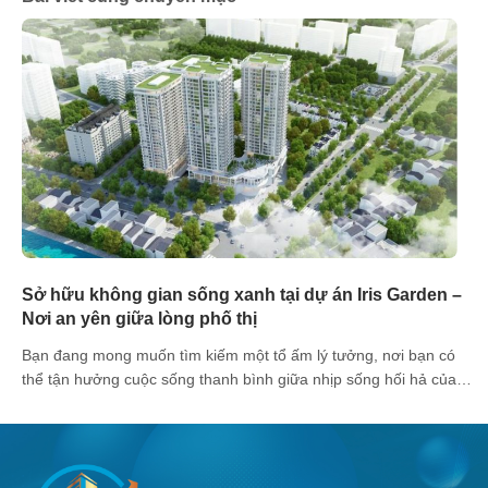
Sở hữu không gian sống xanh tại dự án Iris Garden –
Nơi an yên giữa lòng phố thị
Bạn đang mong muốn tìm kiếm một tổ ấm lý tưởng, nơi bạn có
thể tận hưởng cuộc sống thanh bình giữa nhịp sống hối hả của
thành phố? Dự án Iris Garden chính là chốn bình yên dành cho
bạn! 1.Vị trí đắc địa – Môi trường sống lý tưởng: Tọa lạc tại số [...]