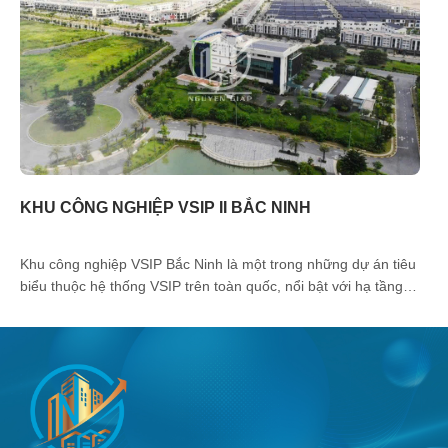
KHU CÔNG NGHIỆP VSIP II BẮC NINH
Khu công nghiệp VSIP Bắc Ninh là một trong những dự án tiêu
biểu thuộc hệ thống VSIP trên toàn quốc, nổi bật với hạ tầng
đồng bộ, vị trí chiến lược và môi trường đầu tư chuyên nghiệp.
Tọa lạc tại cửa ngõ trung tâm công nghiệp phía Bắc, KCN VSIP
Bắc Ninh nhanh [...]