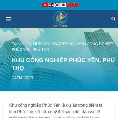
Bỏ
qua
nội
dung
Trang chủ
>
LĨNH VỰC HOẠT ĐỘNG
>
KHU CÔNG NGHIỆP
PHÚC YÊN, PHÚ THỌ
KHU CÔNG NGHIỆP PHÚC YÊN, PHÚ
THỌ
14/04/2026
Khu công nghiệp Phúc Yên là dự án trọng điểm tại
tỉnh Phú Thọ, sở hữu quỹ đất sạch dồi dào và hệ