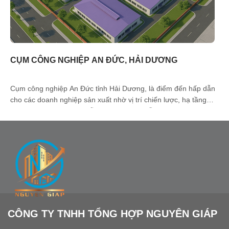
CỤM CÔNG NGHIỆP AN ĐỨC, HẢI DƯƠNG
Cụm công nghiệp An Đức tỉnh Hải Dương, là điểm đến hấp dẫn
cho các doanh nghiệp sản xuất nhờ vị trí chiến lược, hạ tầng
đồng bộ và chính sách hỗ trợ đầu tư hấp dẫn. Với sự kết nối
thuận lợi đến các tuyến giao thông huyết mạch và trung tâm kinh
tế [...]
CÔNG TY TNHH TỔNG HỢP NGUYÊN GIÁP