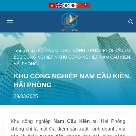
Bỏ
qua
nội
dung
Trang chủ
>
LĨNH VỰC HOẠT ĐỘNG
>
PHÂN PHỐI ĐẦU TƯ
BĐS CÔNG NGHIỆP
>
KHU CÔNG NGHIỆP NAM CẦU KIỀN,
HẢI PHÒNG
KHU CÔNG NGHIỆP NAM CẦU KIỀN,
HẢI PHÒNG
29/03/2025
Khu công nghiệp
Nam Cầu Kiền
tại Hải Phòng
không chỉ là một địa điểm sản xuất, kinh doanh, mà