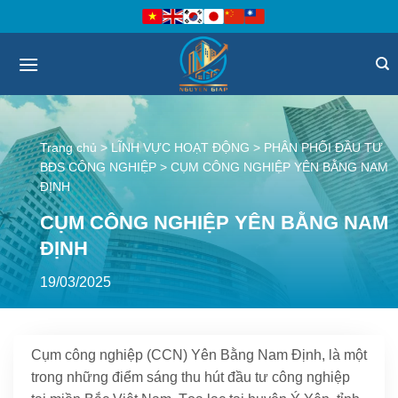
Bỏ
qua
nội
dung
Trang chủ
>
LĨNH VỰC HOẠT ĐỘNG
>
PHÂN PHỐI ĐẦU TƯ
BĐS CÔNG NGHIỆP
>
CỤM CÔNG NGHIỆP YÊN BẰNG NAM
ĐỊNH
CỤM CÔNG NGHIỆP YÊN BẰNG NAM
ĐỊNH
19/03/2025
Cụm công nghiệp (CCN) Yên Bằng Nam Định, là một
trong những điểm sáng thu hút đầu tư công nghiệp