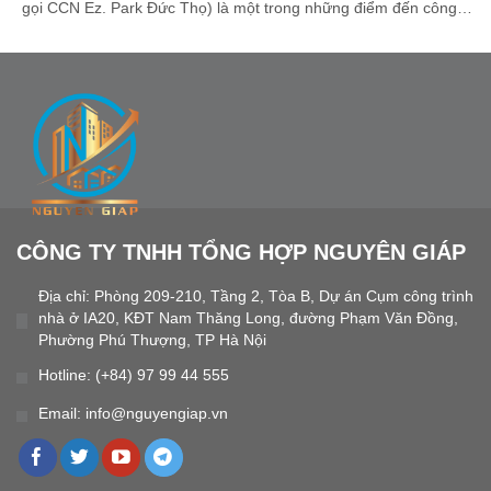
gọi CCN Ez. Park Đức Thọ) là một trong những điểm đến công
nghiệp mới nổi tại tỉnh Hà Tĩnh, được quy hoạch theo định hướng
hiện đại, đồng bộ và thân thiện với môi trường. Với vị trí thuận lợi,
[...]
CÔNG TY TNHH TỔNG HỢP NGUYÊN GIÁP
Địa chỉ: Phòng 209-210, Tầng 2, Tòa B, Dự án Cụm công trình
nhà ở IA20, KĐT Nam Thăng Long, đường Phạm Văn Đồng,
Phường Phú Thượng, TP Hà Nội
Hotline: (+84) 97 99 44 555
Email: info@nguyengiap.vn