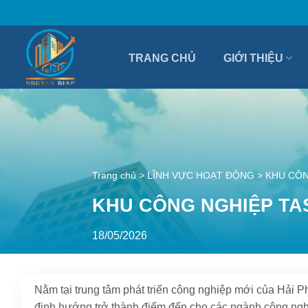
Bỏ
qua
nội
TRANG CHỦ
GIỚI THIỆU
dung
Trang chủ
>
LĨNH VỰC HOẠT ĐỘNG
>
KHU CÔN
KHU CÔNG NGHIỆP TA
18/05/2026
Nằm tại trung tâm phát triển công nghiệp mới của Hả
định hướng trở thành điểm đến cho các ngành công nghệ 