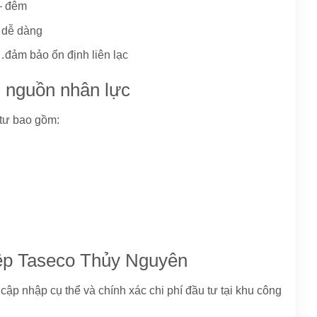
– đêm
n dễ dàng
…đảm bảo ổn định liên lạc
g nguồn nhân lực
tư bao gồm:
hiệp Taseco Thủy Nguyên
p nhập cụ thể và chính xác chi phí đầu tư tại khu công