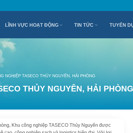
LĨNH VỰC HOẠT ĐỘNG
TIN TỨC
TUYỂN D
G NGHIỆP TASECO THỦY NGUYÊN, HẢI PHÒNG
SECO THỦY NGUYÊN, HẢI PHÒN
i Phòng, Khu công nghiệp TASECO Thủy Nguyên được
cao, công nghiệp sạch và logistics hiện đại. Với lợi