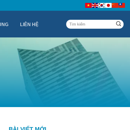
ỤNG
LIÊN HỆ
G
BÀI VIẾT MỚI