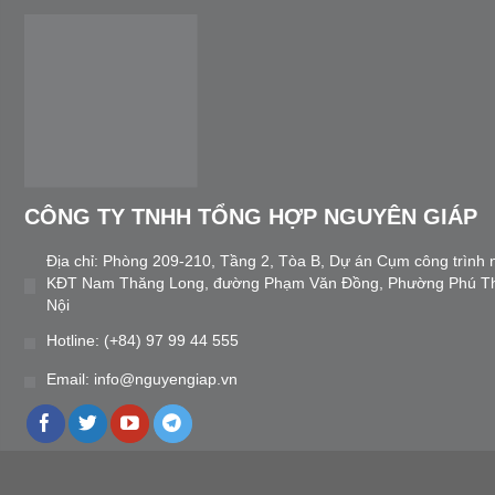
nước đã và đang đẩy mạnh thu hút đầu tư, với
dự của đại di
mục tiêu phát triển nền công nghiệp bền vững,
nghiệp của t
tạo ra nhiều cơ hội kinh doanh.
[...]
CÔNG TY TNHH TỔNG HỢP NGUYÊN GIÁP
Địa chỉ: Phòng 209-210, Tầng 2, Tòa B, Dự án Cụm công trình 
KĐT Nam Thăng Long, đường Phạm Văn Đồng, Phường Phú T
Nội
Hotline: (+84) 97 99 44 555
Email: info@nguyengiap.vn