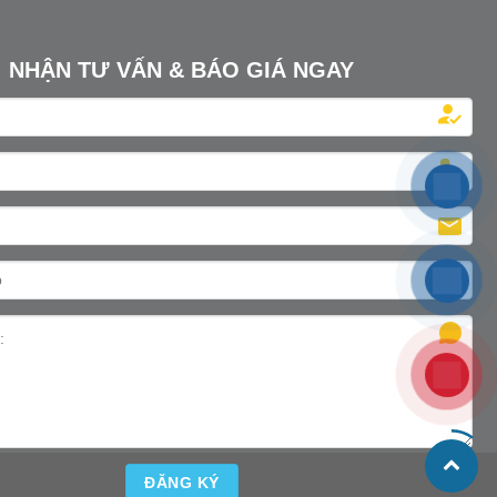
ills World
năng lượng vững chắc – Bệ phóng cho công
[...]
nghiệp bền vững Hiện tại, Việt [...]
NHẬN TƯ VẤN & BÁO GIÁ NGAY