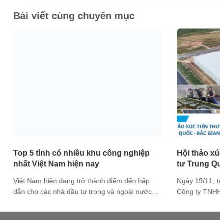
Bài viết cùng chuyên mục
Top 5 tỉnh có nhiều khu công nghiệp
Hội thảo x
nhất Việt Nam hiện nay
tư Trung Qu
Việt Nam hiện đang trở thành điểm đến hấp
Ngày 19/11, 
dẫn cho các nhà đầu tư trong và ngoài nước
Công ty TNHH 
nhờ vào sự phát triển mạnh mẽ của hệ thống
chức Hội thảo
khu công nghiệp (KCN). Các tỉnh thành khắp cả
Trung Quốc tạ