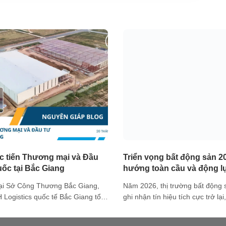
úc tiến Thương mại và Đầu
Triển vọng bất động sản 2
ốc tại Bắc Giang
hướng toàn cầu và động l
trưởng tại Việt Nam
tại Sở Công Thương Bắc Giang,
Năm 2026, thị trường bất động 
Logistics quốc tế Bắc Giang tổ
ghi nhận tín hiệu tích cực trở lại
 Xúc tiến thương mại và đầu tư
kinh tế dần ổn định với các độn
i Bắc Giang. Hội thảo có sự tham
biệt là công nghệ và trí tuệ nhâ