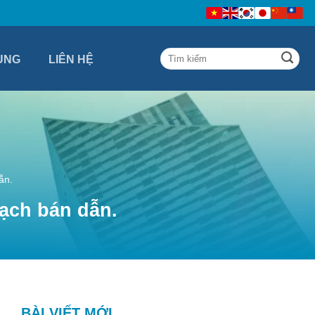
ỤNG
LIÊN HỆ
ẫn.
mạch bán dẫn.
BÀI VIẾT MỚI