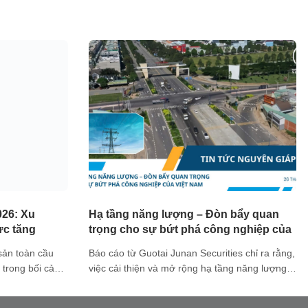
026: Xu
Hạ tầng năng lượng – Đòn bẩy quan
ực tăng
trọng cho sự bứt phá công nghiệp của
Việt Nam
sản toàn cầu
Báo cáo từ Guotai Junan Securities chỉ ra rằng,
, trong bối cảnh
việc cải thiện và mở rộng hạ tầng năng lượng
g lực mới, đặc
sẽ là yếu tố cốt lõi để nâng cao sức cạnh tranh
n tạo (AI). Theo
và thúc đẩy tăng trưởng bền vững. Nền tảng