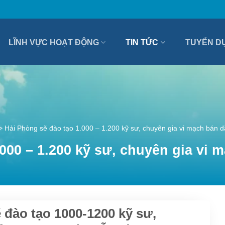
LĨNH VỰC HOẠT ĐỘNG
TIN TỨC
TUYỂN D
>
Hải Phòng sẽ đào tạo 1.000 – 1.200 kỹ sư, chuyên gia vi mạch bán d
000 – 1.200 kỹ sư, chuyên gia vi 
 đào tạo 1000-1200 kỹ sư,