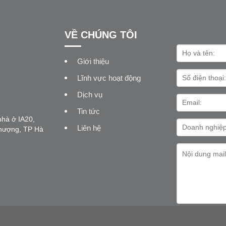
ện chính quyền và một số doanh
ông Paul Tostevin, giám đốc Sav
hành phố Sùng Tả (Quảng Tây,
Research, triển vọng kinh tế tiếp 
VỀ CHÚNG TÔI
Giới thiệu
Lĩnh vực hoạt động
Dịch vụ
Tin tức
nhà ở IA20,
Liên hệ
hượng, TP Hà