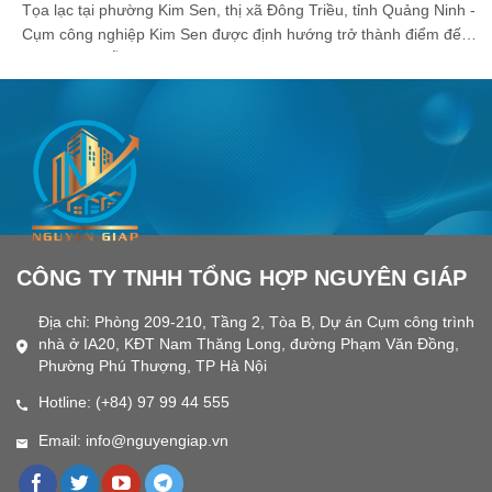
Tọa lạc tại phường Kim Sen, thị xã Đông Triều, tỉnh Quảng Ninh -
Cụm công nghiệp Kim Sen được định hướng trở thành điểm đến
đầu tư hấp dẫn với vị trí chiến lược, hạ tầng đồng bộ và tiềm
năng phát triển bền vững. Với lợi thế nằm gần các tuyến giao
thông huyết mạch và khu vực kinh tế trọng điểm phía Bắc, nơi
đây mở ra cơ hội lớn cho các doanh nghiệp sản xuất - chế biến,
hậu cần và công nghiệp phụ trợ.
CÔNG TY TNHH TỔNG HỢP NGUYÊN GIÁP
Địa chỉ: Phòng 209-210, Tầng 2, Tòa B, Dự án Cụm công trình
nhà ở IA20, KĐT Nam Thăng Long, đường Phạm Văn Đồng,
Phường Phú Thượng, TP Hà Nội
Hotline: (+84) 97 99 44 555
Email: info@nguyengiap.vn