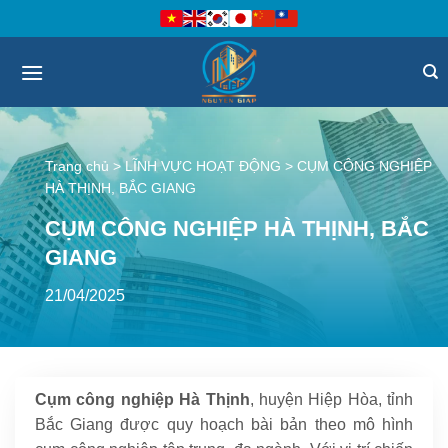
Bỏ
qua
nội
dung
Trang chủ
>
LĨNH VỰC HOẠT ĐỘNG
>
CỤM CÔNG NGHIỆP
HÀ THỊNH, BẮC GIANG
CỤM CÔNG NGHIỆP HÀ THỊNH, BẮC
GIANG
21/04/2025
Cụm công nghiệp Hà Thịnh
, huyện Hiệp Hòa, tỉnh
Bắc Giang được quy hoạch bài bản theo mô hình