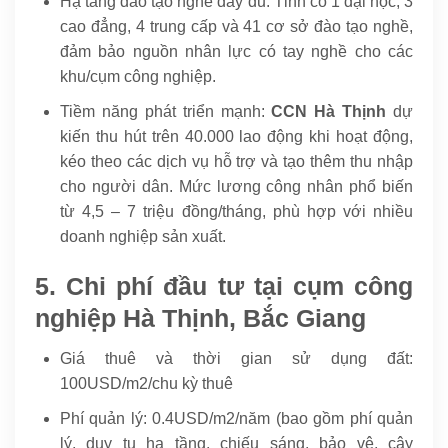
Hạ tầng đào tạo nghề đầy đủ: Tỉnh có 1 đại học, 3
cao đẳng, 4 trung cấp và 41 cơ sở đào tạo nghề,
đảm bảo nguồn nhân lực có tay nghề cho các
khu/cụm công nghiệp.
Tiềm năng phát triển mạnh:
CCN Hà Thịnh
dự
kiến thu hút trên 40.000 lao động khi hoạt động,
kéo theo các dịch vụ hỗ trợ và tạo thêm thu nhập
cho người dân. Mức lương công nhân phổ biến
từ 4,5 – 7 triệu đồng/tháng, phù hợp với nhiều
doanh nghiệp sản xuất.
5. Chi phí đầu tư tại cụm công
nghiệp Hà Thịnh, Bắc Giang
Giá thuê và thời gian sử dụng đất:
100USD/m2/chu kỳ thuê
Phí quản lý: 0.4USD/m2/năm (bao gồm phí quản
lý, duy tu hạ tầng, chiếu sáng, bảo vệ, cây