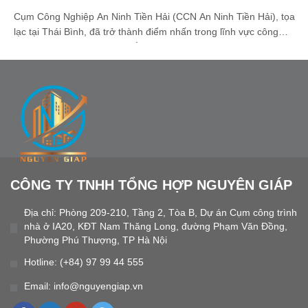
Cụm Công Nghiệp An Ninh Tiền Hải (CCN An Ninh Tiền Hải), tọa
lạc tại Thái Bình, đã trở thành điểm nhấn trong lĩnh vực công
nghiệp đa ngành tại miền Bắc Việt Nam. Với định hướng phát
triển bền vững, hiện đại và thông minh, CCN An Ninh được đầu tư
bài bản để [...]
CÔNG TY TNHH TỔNG HỢP NGUYÊN GIÁP
Địa chỉ: Phòng 209-210, Tầng 2, Tòa B, Dự án Cụm công trình
nhà ở IA20, KĐT Nam Thăng Long, đường Phạm Văn Đồng,
Phường Phú Thượng, TP Hà Nội
Hotline: (+84) 97 99 44 555
Email: info@nguyengiap.vn