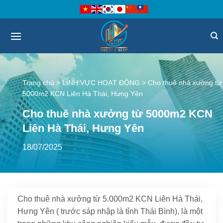
Bỏ
qua
nội
dung
Trang chủ
>
LĨNH VỰC HOẠT ĐỘNG
>
Cho thuê nhà xưởng từ
5000m2 KCN Liên Hà Thái, Hưng Yên
Cho thuê nhà xưởng từ 5000m2 KCN
Liên Hà Thái, Hưng Yên
18/07/2025
Cho thuê nhà xưởng từ 5.000m2 KCN Liên Hà Thái,
Hưng Yên ( trước sáp nhập là tỉnh Thái Bình), là một