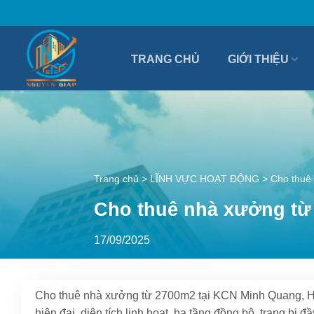
Bỏ
qua
nội
TRANG CHỦ
GIỚI THIỆU
dung
Trang chủ
>
LĨNH VỰC HOẠT ĐỘNG
>
Cho thuê
Cho thuê nhà xưởng từ
17/09/2025
Cho thuê nhà xưởng từ 2700m2 tại KCN Minh Quang, H
hiện đại, diện tích linh hoạt, hạ tầng đồng bộ, trang bị