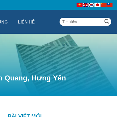
ỤNG
LIÊN HỆ
nh Quang, Hưng Yên
BÀI VIẾT MỚI