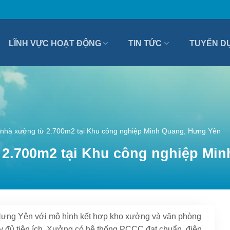
LĨNH VỰC HOẠT ĐỘNG
TIN TỨC
TUYỂN D
 nhà xưởng từ 2.700m2 tại Khu công nghiệp Minh Quang, Hưng Yên
 2.700m2 tại Khu công nghiệp Mi
ưng Yên với mô hình kết hợp kho xưởng và văn phòng
 đầy đủ tiện ích. Xưởng có hệ thống PCCC đạt chuẩn, điện